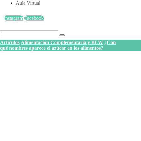
Aula Virtual
Instagram
Facebook
Artículos
Alimentación Complementaria y BLW
¿Con
qué nombres aparece el azúcar en los alimentos?