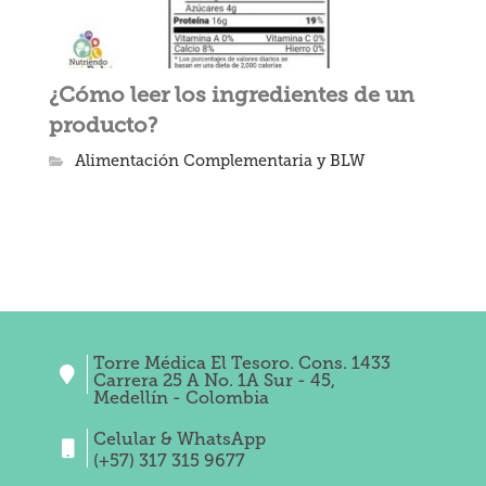
¿Cómo leer los ingredientes de un
producto?
Alimentación Complementaria y BLW
Torre Médica El Tesoro. Cons. 1433
Carrera 25 A No. 1A Sur - 45,
Medellín - Colombia
Celular & WhatsApp
(+57) 317 315 9677