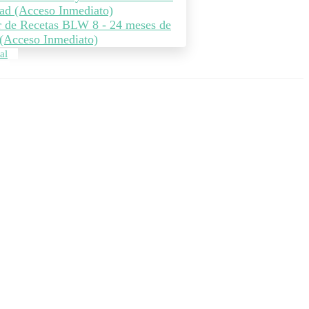
ad (Acceso Inmediato)
r de Recetas BLW 8 - 24 meses de
(Acceso Inmediato)
al