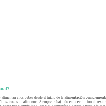
onal?
alimentan a los bebés desde el inicio de la
alimentación complementa
nos, trozos de alimentos. Siempre trabajando en la evolución de textur
r, como por ejemplo las nueces) e incorporándolo poco a poco a la mesa