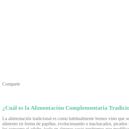
Comparte
¿Cuál es la Alimentación Complementaria Tradici
La alimentación tradicional es como habitualmente hemos visto que se 
alimento en forma de papillas, evolucionando a machacados, picados fi
los consume el adulto, (solo en algunos casos tendremos que modifica