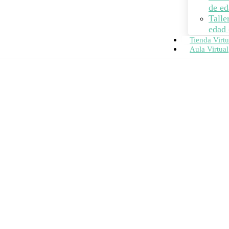
de ed
Talle
edad 
Tienda Virtu
Aula Virtual