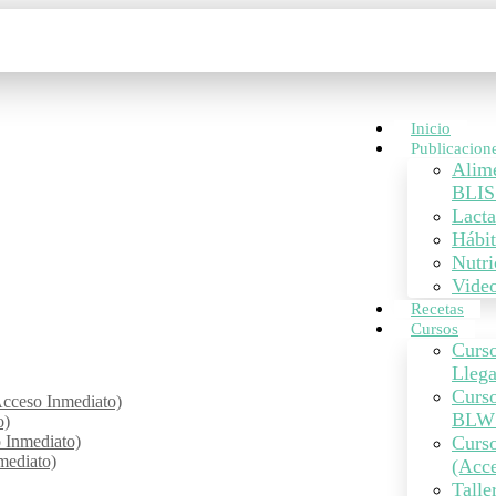
Inicio
Publicacion
Alim
BLIS
Lacta
Hábit
Nutri
Vide
Recetas
Cursos
Curso
Lleg
Curs
cceso Inmediato)
BLW 
o)
o Inmediato)
Curso
mediato)
(Acce
Talle