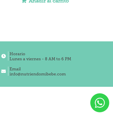
Añadir al carrito
Horario
Lunes a viernes - 8 AM to 6 PM
Email
info@nutriendomibebe.com