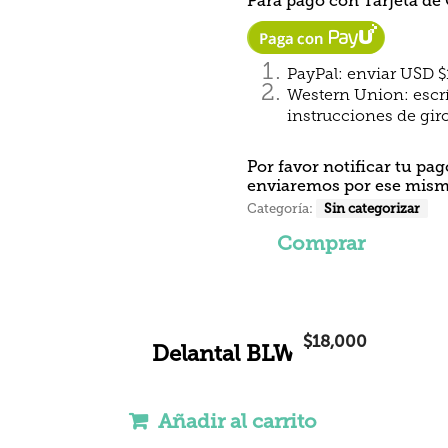
Para pago con Tarjeta de 
PayPal: enviar USD
Western Union: escrí
instrucciones de giro
Por favor notificar tu pa
enviaremos por ese mismo
Categoría:
Sin categorizar
Comprar
$
18,000
Delantal BLW
Añadir al carrito