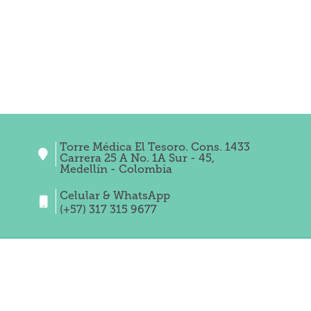
Torre Médica El Tesoro. Cons. 1433
Carrera 25 A No. 1A Sur - 45,
Medellín - Colombia
Celular & WhatsApp
(+57) 317 315 9677