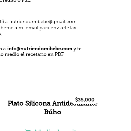
Crédito o PSE:
 $15 a nutriendomibebe@gmail.com
beme a mi email para enviarte las
.
go a
info@nutriendomibebe.com
y te
 medio el recetario en PDF.
$
35,000
Plato Silicona Antideslizante
Búho