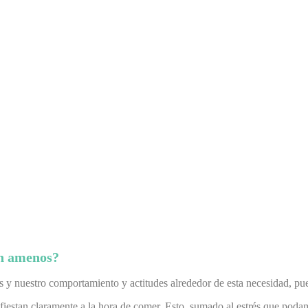
an amenos?
s y nuestro comportamiento y actitudes alrededor de esta necesidad, pue
fiestan claramente a la hora de comer.
Esto, sumado al estrés que podamo