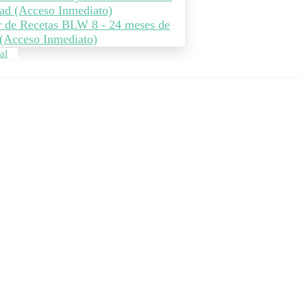
ad (Acceso Inmediato)
r de Recetas BLW 8 - 24 meses de
(Acceso Inmediato)
al