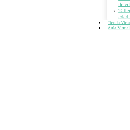
de ed
Talle
edad 
Tienda Virtu
Aula Virtual