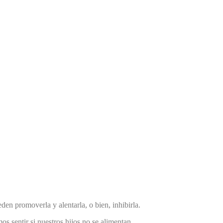
den promoverla y alentarla, o bien, inhibirla.
s sentir si nuestros hijos no se alimentan