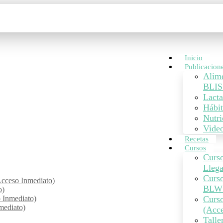
Inicio
Publicacion
Alim
BLIS
Lacta
Hábit
Nutri
Vide
Recetas
Cursos
Curso
Lleg
Curs
cceso Inmediato)
BLW 
o)
o Inmediato)
Curso
mediato)
(Acce
Talle