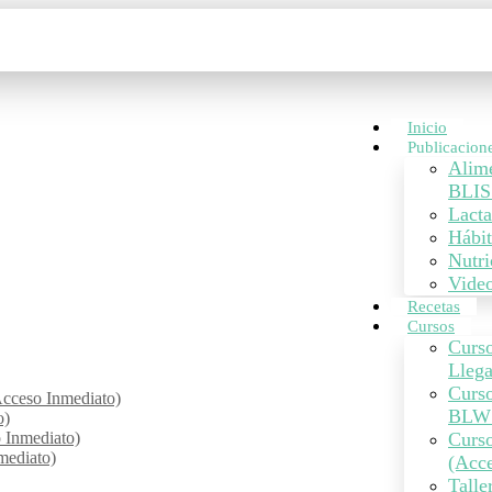
Inicio
Publicacion
Alim
BLIS
Lacta
Hábit
Nutri
Vide
Recetas
Cursos
Curso
Lleg
Curs
cceso Inmediato)
BLW 
o)
o Inmediato)
Curso
mediato)
(Acce
Talle