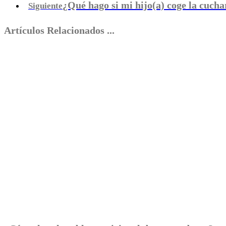
¿Qué hago si mi hijo(a) coge la cuch
Siguiente
Artículos Relacionados ...