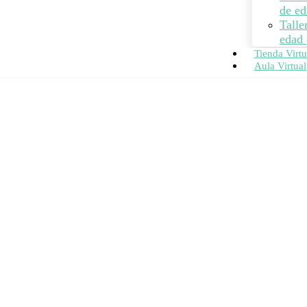
de ed
Talle
edad 
Tienda Virtu
Aula Virtual