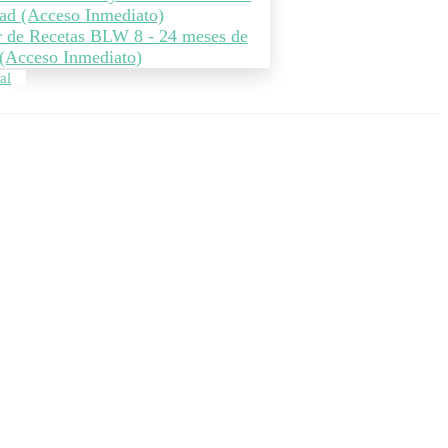
ad (Acceso Inmediato)
r de Recetas BLW 8 - 24 meses de
(Acceso Inmediato)
al