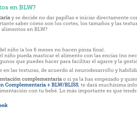
tos en BLW?
aria
y se decide no dar papillas e iniciar directamente con
rtante saber cómo son los cortes, los tamaños y las textu
s alimentos en BLW?
l niño (a los 6 meses no hacen pinza fina).
 el niño pueda masticar el alimento con las encías (no ne
unos que puedes hacer para facilitar el agarre y la gesti
r en las texturas, de acuerdo al neurodesarrollo y habili
entación complementaria
o si ya la has empezado y quier
ón Complementaria + BLW/BLISS
, te dará muchísima inf
limentación con tu bebé. Lo más importante es que tendrá
ook