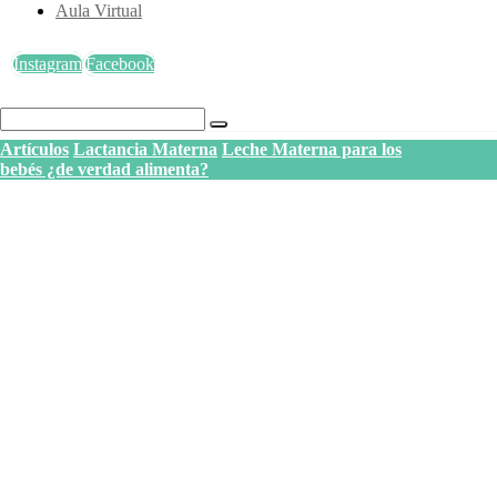
Aula Virtual
Instagram
Facebook
Artículos
Lactancia Materna
Leche Materna para los
bebés ¿de verdad alimenta?