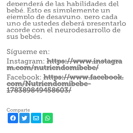
dependerá de las habilidades del
bebé. Esto es simplemente un
ejemplo de desayuno, pero cada
uno de ustedes deberá presentarlo
acorde con el neurodesarrollo de
sus bebés.
Sígueme en:
Instagram:
https://www.instagra
m.com/nutriendomibebe/
Facebook:
https://www.facebook.
com/Nutriendomibebe-
178389849458603/
Comparte