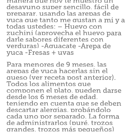
manera que hoy te muestro un
desayuno super sencillo, fácil de
preparar, usando las arepas de
yuca que tanto me gustan a mi y a
todas ustedes: – Huevo con
zuchini (aprovecha el huevo para
darle sabores diferentes con
verduras) -Aguacate -Arepa de
yuca -Fresas + uvas
Para menores de 9 meses, las
arepas de yuca hacerlas sin el
queso (ver receta post anterior).
Todos los alimentos que
componen el plato, pueden darse
desde los 6 meses de edad,
teniendo en cuenta que se deben
descartar alergias, probándolo
cada uno por separado. La forma
de administrarlos (puré, trozos
grandes, trozos más pequeños)