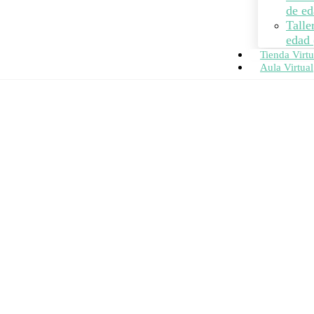
de ed
Talle
edad 
Tienda Virtu
Aula Virtual