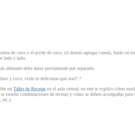
arina de coco y el aceite de coco, (si deseas agregar canela, hazlo en
r lado y lado.
cada alimento debe darse previamente por separado.
duro y coco, verás lo deliciosas que son!! ?
ible mi
Taller de Recetas
en el aula virtual; en este te explico cómo modif
n te enseño combinaciones de recetas y cómo se deben acompañar para o
 etc.).