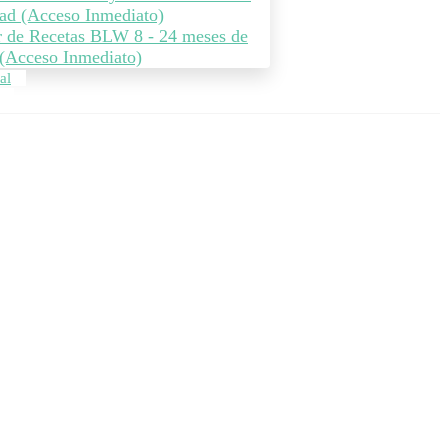
ad (Acceso Inmediato)
r de Recetas BLW 8 - 24 meses de
(Acceso Inmediato)
al