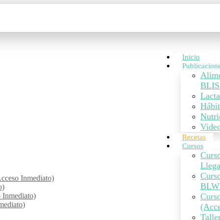
Inicio
Publicacion
Alim
BLIS
Lacta
Hábit
Nutri
Vide
Recetas
Cursos
Curso
Lleg
Curs
cceso Inmediato)
BLW 
o)
o Inmediato)
Curso
mediato)
(Acce
Talle