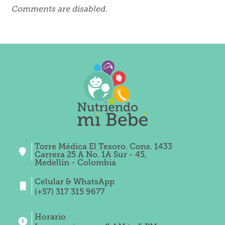
Comments are disabled.
Torre Médica El Tesoro. Cons. 1433
Carrera 25 A No. 1A Sur - 45,
Medellín - Colombia
Celular & WhatsApp
(+57) 317 315 9677
Horario