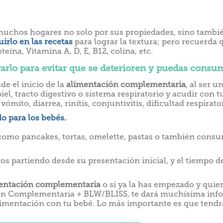
chos hogares no solo por sus propiedades, sino también 
uirlo en las recetas
para lograr la textura; pero recuerda 
ína, Vitamina A, D, E, B12, colina, etc.
rlo para evitar que se deterioren y puedas consumi
e el inicio de la
alimentación complementaria
, al ser 
l, tracto digestivo o sistema respiratorio y acudir con t
ito, diarrea, rinitis, conjuntivitis, dificultad respirator
o para los bebés.
omo pancakes, tortas, omelette, pastas o también consum
 partiendo desde su presentación inicial, y el tiempo de
entación complementaria
o si ya la has empezado y quier
ón Complementaria + BLW/BLISS, te dará muchísima info
limentación con tu bebé. Lo más importante es que tendrá