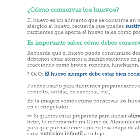
¿Cómo conservar los huevos?
El huevo es un alimento que se consume en mu
alérgico al huevo, recuerda que puedes
sustit
nutrientes que aporta el huevo tales como prote
Es importante saber cómo debes conserva
Recuerda que el huevo puede consumirse desd
debemos estar atentos a manifestaciones en pie
reacciones como brotes, ronchas, hinchazón, vóm
? OJO:
El huevo siempre debe estar bien cocid
Puedes usarlo para diferentes preparaciones c
revuelto, tortilla, en cacerola, etc.)
En la imagen vemos cómo conservar los huevos
en el congelador.
✏️ Si quieres estar preparada para iniciar
alim
bebé, te recomiendo mi Curso de Alimentaci
para que puedas tener una exitosa etapa de a
sana
nutrición infantil
a tu hijo.