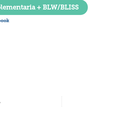
lementaria + BLW/BLISS
book
?